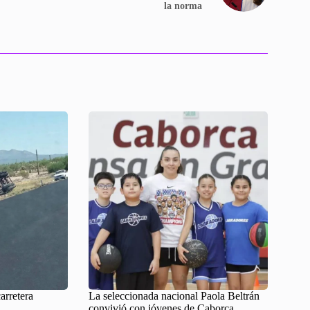
la norma
carretera
La seleccionada nacional Paola Beltrán
convivió con jóvenes de Caborca