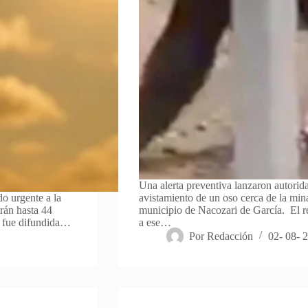
Una alerta preventiva lanzaron autoridad
o urgente a la
avistamiento de un oso cerca de la mina
rán hasta 44
municipio de Nacozari de García. El re
ia fue difundida…
a ese…
Por
Redacción
02- 08- 